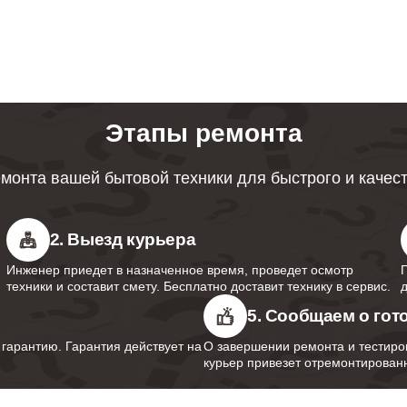
ревателей Bork
ция протечек водонагревателей
60
Этапы ремонта
 мембраны водонагревателей Bork
70
монта вашей бытовой техники для быстрого и качес
анода водонагревателей Bork
80
2. Выезд курьера
Инженер приедет в назначенное время, проведет осмотр
 термопредохранителя
техники и составит смету. Бесплатно доставит технику в сервис.
70
ревателей Bork
5. Сообщаем о гот
арантию. Гарантия действует на
О завершении ремонта и тестиро
курьер привезет отремонтированн
предохранительного клапана
90
ревателей Bork