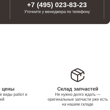
от 1100
+7 (495) 023-83-23
Уточните у менеджера по телефону
от 1250
от 500
от 550
от 450
е цены
Склад запчастей
е виды работ и
Не нужно долго ждать —
тей
оригинальные запчасти уже есть
на нашем складе
от 1000