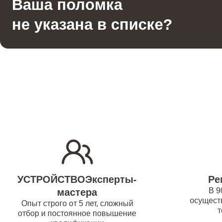
Ваша поломка
Гладильная система
водонаг
не указана в списке?
Отпариватель
Ремонт
(восста
Вертикальный пылесос
Ремонт/
водонаг
Ремонт 
Ремонт
УСТРОЙСТВОЭксперты-
Ре
водонаг
В 9
мастера
осуществ
Опыт строго от 5 лет, сложный
т
отбор и постоянное повышение
Ремонт 