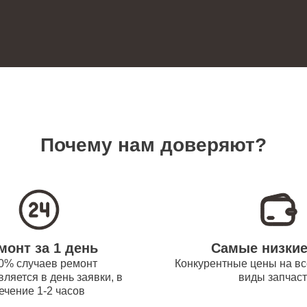
60
ревателей Bork
 платы управления
120
новление) водонагревателей Bork
замена датчика температуры
60
ревателей Bork
Почему нам доверяют?
прокладки водонагревателей Bork
60
 модуля управления
50
монт за 1 день
Самые низки
ревателей Bork
0% случаев ремонт
Конкурентные цены на вс
ляется в день заявки, в
виды запчас
ечение 1-2 часов
труб поступления воды
110