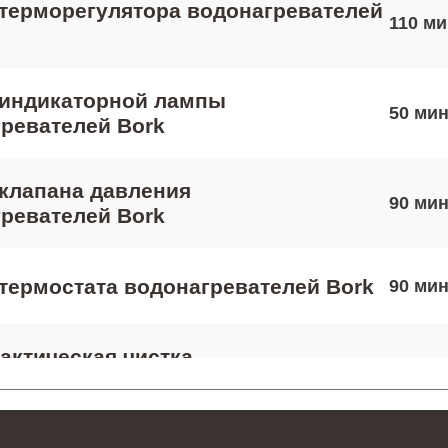
терморегулятора водонагревателей
110
 индикаторной лампы
50
ревателей Bork
клапана давления
90
ревателей Bork
термостата водонагревателей Bork
90
ктическая чистка
40
ревателей Bork
 платы управления