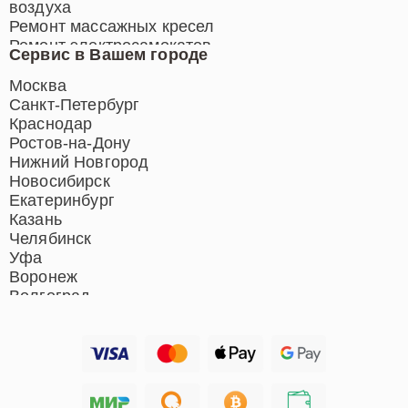
воздуха
Ремонт массажных кресел
Ремонт электросамокатов
Сервис в Вашем городе
Ремонт индукционных плит
Ремонт роботов-пылесосов
Москва
Ремонт гладильных систем
Санкт-Петербург
Ремонт отпаривателей
Краснодар
Ремонт вертикальных
Ростов-на-Дону
пылесосов
Нижний Новгород
Новосибирск
Екатеринбург
Казань
Челябинск
Уфа
Воронеж
Волгоград
Барнаул
Ижевск
Тольятти
Ярославль
Саратов