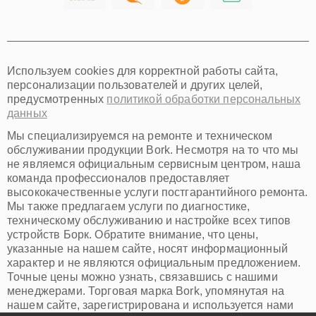
Хабаровск
Томск
Тюмень
Иркутск
Самара
Используем cookies для корректной работы сайта,
Омск
персонализации пользователей и других целей,
Красноярск
предусмотренных
политикой обработки персональных
Пермь
данных
Ульяновск
Киров
Мы специализируемся на ремонте и техническом
Архангельск
обслуживании продукции Bork. Несмотря на то что мы
Астрахань
не являемся официальным сервисным центром, наша
команда профессионалов предоставляет
Белгород
высококачественные услуги постгарантийного ремонта.
Благовещенск
Мы также предлагаем услуги по диагностике,
Брянск
техническому обслуживанию и настройке всех типов
Владивосток
устройств Борк. Обратите внимание, что цены,
Владикавказ
указанные на нашем сайте, носят информационный
Владимир
характер и не являются официальным предложением.
Волжский
Точные цены можно узнать, связавшись с нашими
Вологда
менеджерами. Торговая марка Bork, упомянутая на
Грозный
нашем сайте, зарегистрирована и используется нами
Иваново