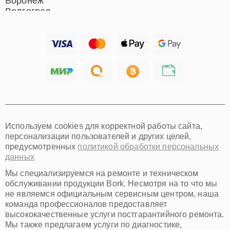
Воронеж
Волгоград
Барнаул
Ижевск
Тольятти
Ярославль
Саратов
Хабаровск
Томск
Тюмень
Иркутск
Самара
Используем cookies для корректной работы сайта,
Омск
персонализации пользователей и других целей,
Красноярск
предусмотренных
политикой обработки персональных
Пермь
данных
Ульяновск
Киров
Мы специализируемся на ремонте и техническом
Архангельск
обслуживании продукции Bork. Несмотря на то что мы
Астрахань
не являемся официальным сервисным центром, наша
команда профессионалов предоставляет
Белгород
высококачественные услуги постгарантийного ремонта.
Благовещенск
Мы также предлагаем услуги по диагностике,
Брянск