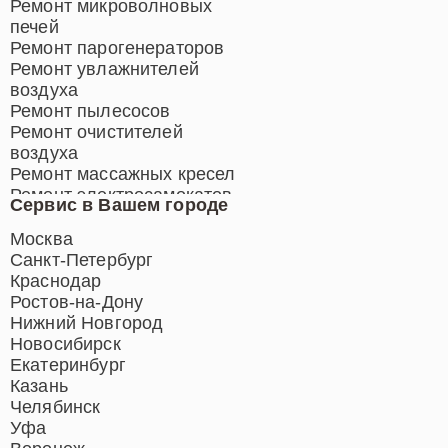
Ремонт микроволновых
печей
Ремонт парогенераторов
Ремонт увлажнителей
воздуха
Ремонт пылесосов
Ремонт очистителей
воздуха
Ремонт массажных кресел
Ремонт электросамокатов
Сервис в Вашем городе
Ремонт индукционных плит
Ремонт роботов-пылесосов
Москва
Ремонт гладильных систем
Санкт-Петербург
Ремонт отпаривателей
Краснодар
Ремонт вертикальных
Ростов-на-Дону
пылесосов
Нижний Новгород
Новосибирск
Екатеринбург
Казань
Челябинск
Уфа