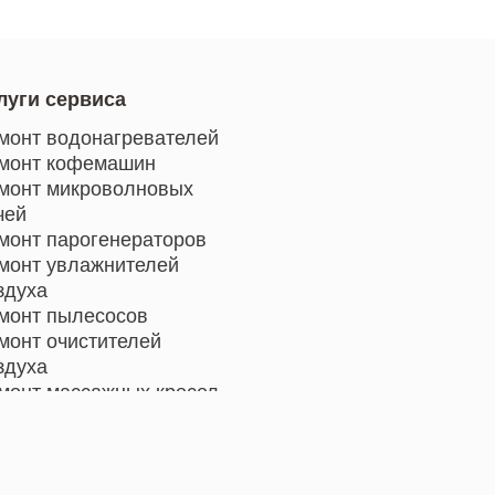
луги сервиса
монт водонагревателей
монт кофемашин
монт микроволновых
чей
монт парогенераторов
монт увлажнителей
здуха
монт пылесосов
монт очистителей
здуха
монт массажных кресел
монт электросамокатов
монт индукционных плит
монт роботов-пылесосов
монт гладильных систем