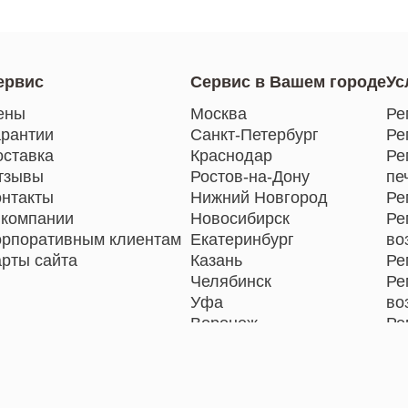
ервис
Сервис в Вашем городе
Ус
ены
Москва
Ре
арантии
Санкт-Петербург
Ре
оставка
Краснодар
Ре
тзывы
Ростов-на-Дону
пе
онтакты
Нижний Новгород
Ре
 компании
Новосибирск
Ре
орпоративным клиентам
Екатеринбург
во
арты сайта
Казань
Ре
Челябинск
Ре
Уфа
во
Воронеж
Ре
Волгоград
Ре
Барнаул
Ре
Ижевск
Ре
Тольятти
Ре