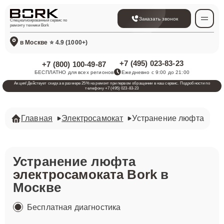
Заказать звонок
Специализированный сервис по
ремонту техники Bork
в Москве
⭐ 4.9 (1000+)
+7 (495) 023-83-23
+7 (800) 100-49-87
БЕСПЛАТНО для всех регионов
Ежедневно с 9:00 до 21:00
Акция! Действует скидка в размере 25% на ремонт при первом обращении в наш сервис. Подробности по
телефону +7 (495) 023-83-23
Главная
Электросамокат
Устранение люфта
Устранение люфта
электросамоката Bork
в
Москве
Бесплатная диагностика