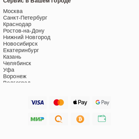
Сервис в Вашем городе
Ремонт индукционных плит
Ремонт роботов-пылесосов
Москва
Ремонт гладильных систем
Санкт-Петербург
Ремонт отпаривателей
Краснодар
Ремонт вертикальных
Ростов-на-Дону
пылесосов
Нижний Новгород
Новосибирск
Екатеринбург
Казань
Челябинск
Уфа
Воронеж
Волгоград
Барнаул
Ижевск
Тольятти
Ярославль
Саратов
Хабаровск
Томск
Тюмень