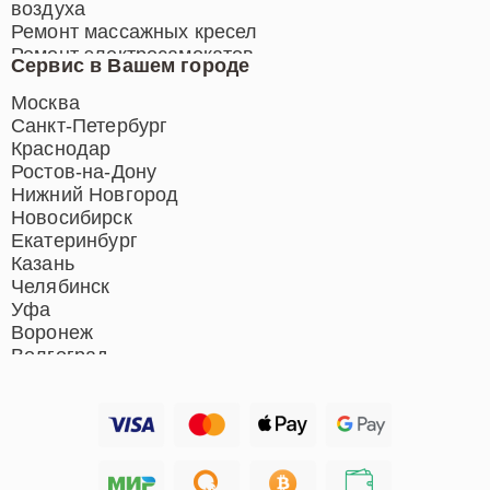
воздуха
Ремонт массажных кресел
Ремонт электросамокатов
Сервис в Вашем городе
Ремонт индукционных плит
Ремонт роботов-пылесосов
Москва
Ремонт гладильных систем
Санкт-Петербург
Ремонт отпаривателей
Краснодар
Ремонт вертикальных
Ростов-на-Дону
пылесосов
Нижний Новгород
Новосибирск
Екатеринбург
Казань
Челябинск
Уфа
Воронеж
Волгоград
Барнаул
Ижевск
Тольятти
Ярославль
Саратов