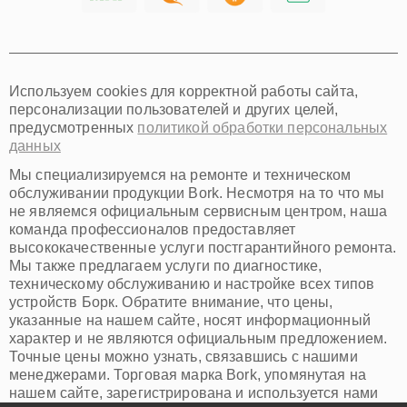
Хабаровск
Томск
Тюмень
Иркутск
Самара
Используем cookies для корректной работы сайта,
Омск
персонализации пользователей и других целей,
Красноярск
предусмотренных
политикой обработки персональных
Пермь
данных
Ульяновск
Киров
Мы специализируемся на ремонте и техническом
Архангельск
обслуживании продукции Bork. Несмотря на то что мы
Астрахань
не являемся официальным сервисным центром, наша
команда профессионалов предоставляет
Белгород
высококачественные услуги постгарантийного ремонта.
Благовещенск
Мы также предлагаем услуги по диагностике,
Брянск
техническому обслуживанию и настройке всех типов
Владивосток
устройств Борк. Обратите внимание, что цены,
Владикавказ
указанные на нашем сайте, носят информационный
Владимир
характер и не являются официальным предложением.
Волжский
Точные цены можно узнать, связавшись с нашими
Вологда
менеджерами. Торговая марка Bork, упомянутая на
Грозный
нашем сайте, зарегистрирована и используется нами
Иваново