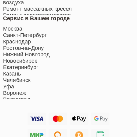
воздуха
Ремонт массажных кресел
Ремонт электросамокатов
Сервис в Вашем городе
Ремонт индукционных плит
Ремонт роботов-пылесосов
Москва
Ремонт гладильных систем
Санкт-Петербург
Ремонт отпаривателей
Краснодар
Ремонт вертикальных
Ростов-на-Дону
пылесосов
Нижний Новгород
Новосибирск
Екатеринбург
Казань
Челябинск
Уфа
Воронеж
Волгоград
Барнаул
Ижевск
Тольятти
Ярославль
Саратов