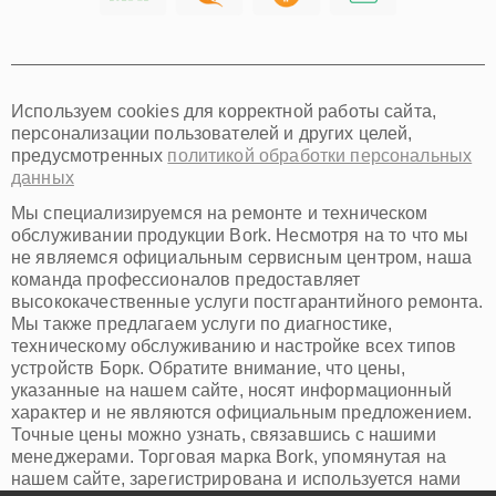
Хабаровск
Томск
Тюмень
Иркутск
Самара
Используем cookies для корректной работы сайта,
Омск
персонализации пользователей и других целей,
Красноярск
предусмотренных
политикой обработки персональных
Пермь
данных
Ульяновск
Киров
Мы специализируемся на ремонте и техническом
Архангельск
обслуживании продукции Bork. Несмотря на то что мы
Астрахань
не являемся официальным сервисным центром, наша
команда профессионалов предоставляет
Белгород
высококачественные услуги постгарантийного ремонта.
Благовещенск
Мы также предлагаем услуги по диагностике,
Брянск
техническому обслуживанию и настройке всех типов
Владивосток
устройств Борк. Обратите внимание, что цены,
Владикавказ
указанные на нашем сайте, носят информационный
Владимир
характер и не являются официальным предложением.
Волжский
Точные цены можно узнать, связавшись с нашими
Вологда
менеджерами. Торговая марка Bork, упомянутая на
Грозный
нашем сайте, зарегистрирована и используется нами
Иваново