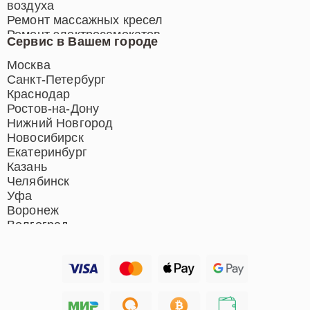
воздуха
Ремонт массажных кресел
Ремонт электросамокатов
Сервис в Вашем городе
Ремонт индукционных плит
Ремонт роботов-пылесосов
Москва
Ремонт гладильных систем
Санкт-Петербург
Ремонт отпаривателей
Краснодар
Ремонт вертикальных
Ростов-на-Дону
пылесосов
Нижний Новгород
Новосибирск
Екатеринбург
Казань
Челябинск
Уфа
Воронеж
Волгоград
Барнаул
Ижевск
Тольятти
Ярославль
Саратов