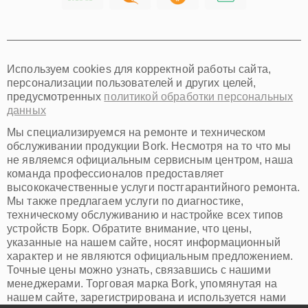
Хабаровск
Томск
Тюмень
Иркутск
Самара
Используем cookies для корректной работы сайта,
Омск
персонализации пользователей и других целей,
Красноярск
предусмотренных
политикой обработки персональных
Пермь
данных
Ульяновск
Киров
Мы специализируемся на ремонте и техническом
Архангельск
обслуживании продукции Bork. Несмотря на то что мы
Астрахань
не являемся официальным сервисным центром, наша
команда профессионалов предоставляет
Белгород
высококачественные услуги постгарантийного ремонта.
Благовещенск
Мы также предлагаем услуги по диагностике,
Брянск
техническому обслуживанию и настройке всех типов
Владивосток
устройств Борк. Обратите внимание, что цены,
Владикавказ
указанные на нашем сайте, носят информационный
Владимир
характер и не являются официальным предложением.
Волжский
Точные цены можно узнать, связавшись с нашими
Вологда
менеджерами. Торговая марка Bork, упомянутая на
Грозный
нашем сайте, зарегистрирована и используется нами
Иваново