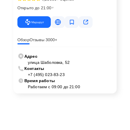
удобным. Обращайтесь к нам за ремонтом платы
Открыто до 21:00
кофемашины Bork C810 Gold Exclusive в Москве —
мы вернем вашему устройству идеальную
Маршрут
работоспособность!
Обзор
Отзывы 3000+
Адрес
улица Шаболовка, 52
Контакты
+7 (495) 023-83-23
Время работы
Работаем с 09:00 до 21:00