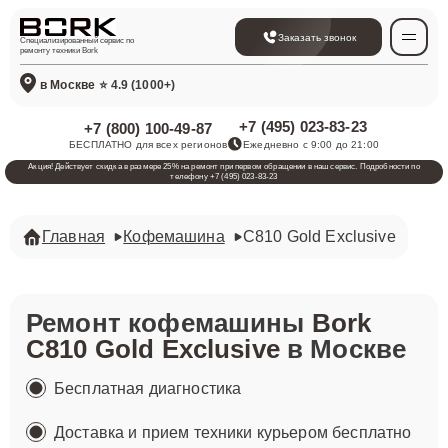
Заказать звонок
Специализированный сервис по
ремонту техники Bork
в Москве
⭐ 4.9 (1000+)
+7 (495) 023-83-23
+7 (800) 100-49-87
БЕСПЛАТНО для всех регионов
Ежедневно с 9:00 до 21:00
Акция! Действует скидка в размере 25% на ремонт при первом обращении в наш сервис. Подробности по
телефону +7 (495) 023-83-23
Главная
Кофемашина
C810 Gold Exclusive
Ремонт кофемашины
Bork
C810 Gold Exclusive
в Москве
Бесплатная диагностика
Доставка и прием техники курьером бесплатно