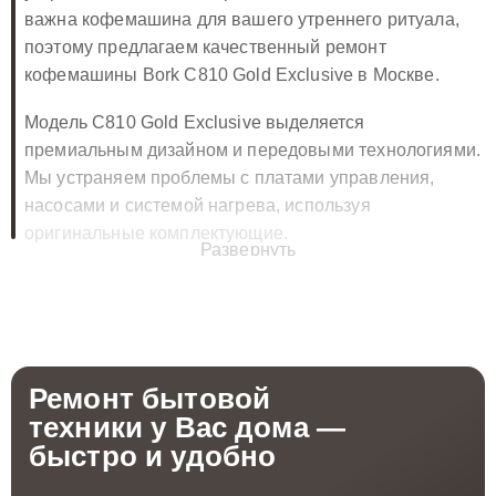
важна кофемашина для вашего утреннего ритуала,
поэтому предлагаем качественный ремонт
кофемашины Bork C810 Gold Exclusive в Москве.
Модель C810 Gold Exclusive выделяется
премиальным дизайном и передовыми технологиями.
Мы устраняем проблемы с платами управления,
насосами и системой нагрева, используя
оригинальные комплектующие.
Развернуть
🔧 Ремонт платы кофемашины Bork
C810 Gold Exclusive в Москве
Мы предоставляем полный комплекс услуг по
Ремонт бытовой
восстановлению кофемашины Bork C810 Gold
техники
у Вас дома —
Exclusive, включая ремонт платы управления, чтобы
быстро и удобно
ваше устройство работало безупречно. Наши услуги
включают: