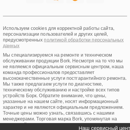
Томск
Тюмень
Иркутск
Самара
Используем cookies для корректной работы сайта,
Омск
персонализации пользователей и других целей,
Красноярск
предусмотренных
политикой обработки персональных
Пермь
данных
Ульяновск
Киров
Мы специализируемся на ремонте и техническом
Архангельск
обслуживании продукции Bork. Несмотря на то что мы
Астрахань
не являемся официальным сервисным центром, наша
команда профессионалов предоставляет
Белгород
высококачественные услуги постгарантийного ремонта.
Благовещенск
Мы также предлагаем услуги по диагностике,
Брянск
техническому обслуживанию и настройке всех типов
Владивосток
устройств Борк. Обратите внимание, что цены,
Владикавказ
указанные на нашем сайте, носят информационный
Владимир
характер и не являются официальным предложением.
Волжский
Точные цены можно узнать, связавшись с нашими
Вологда
менеджерами. Торговая марка Bork, упомянутая на
Грозный
нашем сайте, зарегистрирована и используется нами
Иваново
Наш сервисный центр 