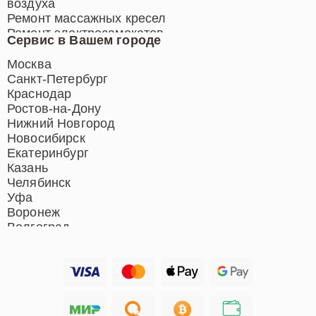
воздуха
Ремонт массажных кресел
Ремонт электросамокатов
Сервис в Вашем городе
Ремонт индукционных плит
Ремонт роботов-пылесосов
Москва
Ремонт гладильных систем
Санкт-Петербург
Ремонт отпаривателей
Краснодар
Ремонт вертикальных
Ростов-на-Дону
пылесосов
Нижний Новгород
Новосибирск
Екатеринбург
Казань
Челябинск
Уфа
Воронеж
Волгоград
Барнаул
Ижевск
Тольятти
Ярославль
Саратов
Хабаровск