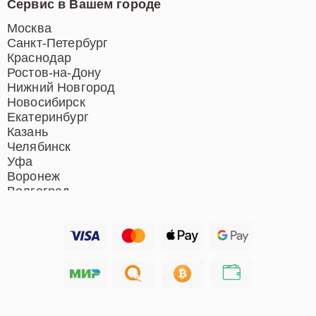
Сервис в Вашем городе
Ремонт индукционных плит
Ремонт роботов-пылесосов
Москва
Ремонт гладильных систем
Санкт-Петербург
Ремонт отпаривателей
Краснодар
Ремонт вертикальных
Ростов-на-Дону
пылесосов
Нижний Новгород
Новосибирск
Екатеринбург
Казань
Челябинск
Уфа
Воронеж
Волгоград
Барнаул
Ижевск
Тольятти
Ярославль
Саратов
Хабаровск
Томск
Тюмень