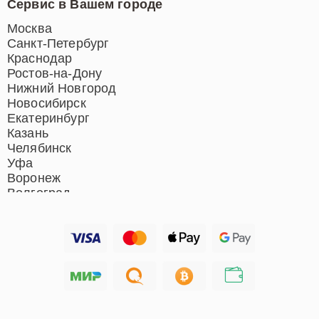
Сервис в Вашем городе
Ремонт индукционных плит
Ремонт роботов-пылесосов
Москва
Ремонт гладильных систем
Санкт-Петербург
Ремонт отпаривателей
Краснодар
Ремонт вертикальных
Ростов-на-Дону
пылесосов
Нижний Новгород
Новосибирск
Екатеринбург
Казань
Челябинск
Уфа
Воронеж
Волгоград
Барнаул
Ижевск
Тольятти
Ярославль
Саратов
Хабаровск
Томск
Тюмень