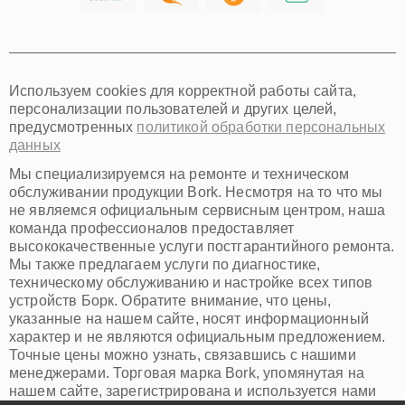
Хабаровск
Томск
Тюмень
Иркутск
Самара
Используем cookies для корректной работы сайта,
Омск
персонализации пользователей и других целей,
Красноярск
предусмотренных
политикой обработки персональных
Пермь
данных
Ульяновск
Киров
Мы специализируемся на ремонте и техническом
Архангельск
обслуживании продукции Bork. Несмотря на то что мы
Астрахань
не являемся официальным сервисным центром, наша
команда профессионалов предоставляет
Белгород
высококачественные услуги постгарантийного ремонта.
Благовещенск
Мы также предлагаем услуги по диагностике,
Брянск
техническому обслуживанию и настройке всех типов
Владивосток
устройств Борк. Обратите внимание, что цены,
Владикавказ
указанные на нашем сайте, носят информационный
Владимир
характер и не являются официальным предложением.
Волжский
Точные цены можно узнать, связавшись с нашими
Вологда
менеджерами. Торговая марка Bork, упомянутая на
Грозный
нашем сайте, зарегистрирована и используется нами
Иваново