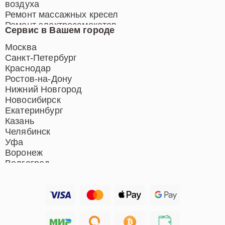
воздуха
Ремонт массажных кресел
Ремонт электросамокатов
Сервис в Вашем городе
Ремонт индукционных плит
Ремонт роботов-пылесосов
Москва
Ремонт гладильных систем
Санкт-Петербург
Ремонт отпаривателей
Краснодар
Ремонт вертикальных
Ростов-на-Дону
пылесосов
Нижний Новгород
Новосибирск
Екатеринбург
Казань
Челябинск
Уфа
Воронеж
Волгоград
Барнаул
Ижевск
Тольятти
Ярославль
Саратов