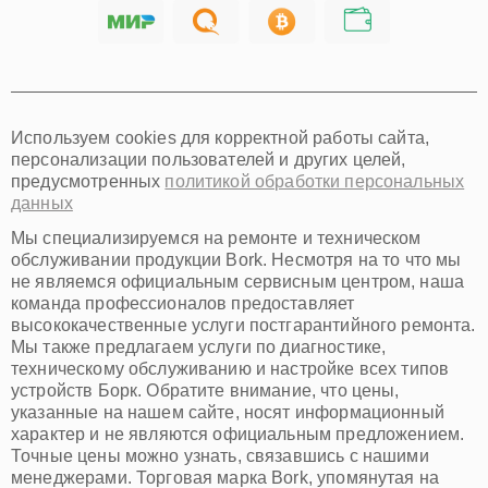
Саратов
Хабаровск
Томск
Тюмень
Иркутск
Самара
Используем cookies для корректной работы сайта,
Омск
персонализации пользователей и других целей,
Красноярск
предусмотренных
политикой обработки персональных
Пермь
данных
Ульяновск
Киров
Мы специализируемся на ремонте и техническом
Архангельск
обслуживании продукции Bork. Несмотря на то что мы
Астрахань
не являемся официальным сервисным центром, наша
команда профессионалов предоставляет
Белгород
высококачественные услуги постгарантийного ремонта.
Благовещенск
Мы также предлагаем услуги по диагностике,
Брянск
техническому обслуживанию и настройке всех типов
Владивосток
устройств Борк. Обратите внимание, что цены,
Владикавказ
указанные на нашем сайте, носят информационный
Владимир
характер и не являются официальным предложением.
Волжский
Точные цены можно узнать, связавшись с нашими
Вологда
менеджерами. Торговая марка Bork, упомянутая на