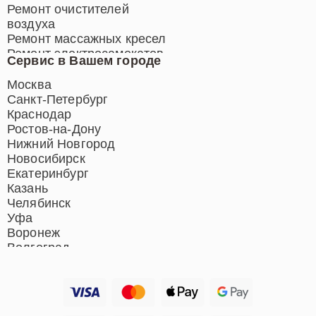
Ремонт очистителей
воздуха
Ремонт массажных кресел
Ремонт электросамокатов
Сервис в Вашем городе
Ремонт индукционных плит
Ремонт роботов-пылесосов
Москва
Ремонт гладильных систем
Санкт-Петербург
Ремонт отпаривателей
Краснодар
Ремонт вертикальных
Ростов-на-Дону
пылесосов
Нижний Новгород
Новосибирск
Екатеринбург
Казань
Челябинск
Уфа
Воронеж
Волгоград
Барнаул
Ижевск
Тольятти
Ярославль