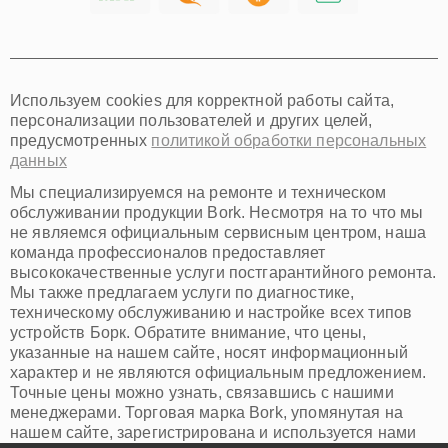
Хабаровск
Томск
Тюмень
Иркутск
Самара
Используем cookies для корректной работы сайта,
Омск
персонализации пользователей и других целей,
Красноярск
предусмотренных
политикой обработки персональных
Пермь
данных
Ульяновск
Киров
Мы специализируемся на ремонте и техническом
Архангельск
обслуживании продукции Bork. Несмотря на то что мы
Астрахань
не являемся официальным сервисным центром, наша
команда профессионалов предоставляет
Белгород
высококачественные услуги постгарантийного ремонта.
Благовещенск
Мы также предлагаем услуги по диагностике,
Брянск
техническому обслуживанию и настройке всех типов
Владивосток
устройств Борк. Обратите внимание, что цены,
Владикавказ
указанные на нашем сайте, носят информационный
Владимир
характер и не являются официальным предложением.
Волжский
Точные цены можно узнать, связавшись с нашими
Вологда
менеджерами. Торговая марка Bork, упомянутая на
Грозный
нашем сайте, зарегистрирована и используется нами
Иваново