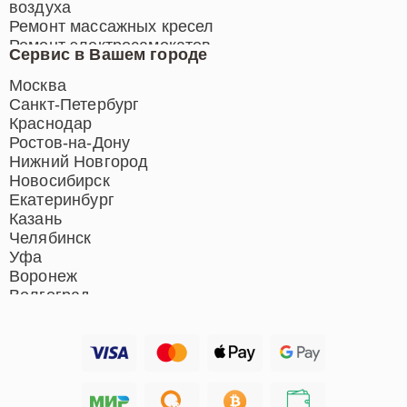
воздуха
Ремонт массажных кресел
Ремонт электросамокатов
Сервис в Вашем городе
Ремонт индукционных плит
Ремонт роботов-пылесосов
Москва
Ремонт гладильных систем
Санкт-Петербург
Ремонт отпаривателей
Краснодар
Ремонт вертикальных
Ростов-на-Дону
пылесосов
Нижний Новгород
Новосибирск
Екатеринбург
Казань
Челябинск
Уфа
Воронеж
Волгоград
Барнаул
Ижевск
Тольятти
Ярославль
Саратов