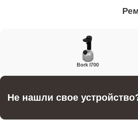
Ре
Ремонт после залития
Устранение ошибок
Bork I700
Ремонт кнопки подачи пара
Ремонт регулятора температуры
Не нашли свое устройство
Ремонт крышки аварийного клапана