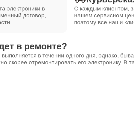
от 110 минут
та электроники в
С каждым клиентом, з
ьменный договор,
нашем сервисном цен
ости
поэтому все наши кли
от 110 минут
дет в ремонте?
от 110 минут
 выполняется в течении одного дня, однако, быва
но скорее отремонтировать его электронику. В т
от 100 минут
от 80 минут
от 90 минут