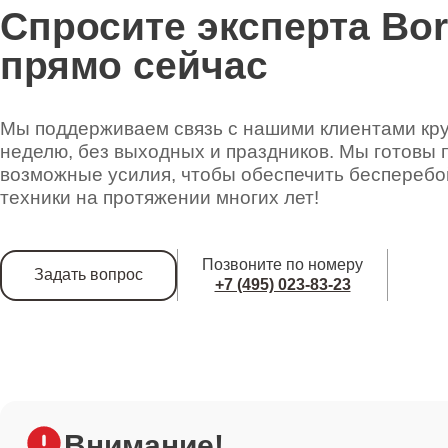
Спросите эксперта Bo
прямо сейчас
Ремонт пароклапана
Мы поддерживаем связь с нашими клиентами круг
Ремонт терморегулятора
неделю, без выходных и праздников. Мы готовы 
возможные усилия, чтобы обеспечить беспереб
техники на протяжении многих лет!
Ремонт парошланга
Позвоните по номеру
Задать вопрос
+7 (495) 023-83-23
Ремонт прокладок
Ремонт электромагнитного клапана
Внимание!