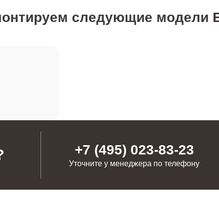
монтируем следующие модели
от 100 минут
от 70 минут
от 70 минут
от 80 минут
+7 (495) 023-83-23
?
Уточните у менеджера по телефону
от 90 минут