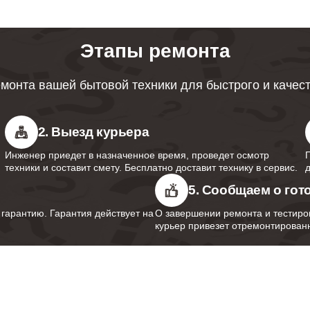
от 110 минут
Этапы ремонта
от 70 минут
монта вашей бытовой техники для быстрого и качес
от 110 минут
2. Выезд курьера
Инженер приедет в назначенное время, проведет осмотр
техники и составит смету. Бесплатно доставит технику в сервис.
от 90 минут
5. Сообщаем о гот
арантию. Гарантия действует на
О завершении ремонта и тестиро
курьер привезет отремонтированн
от 70 минут
от 80 минут