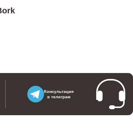
Bork
2200
2300
2000
600
Консультация
в телеграм
600