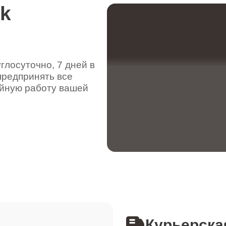
rk
от 70 минут
лосуточно, 7 дней в
от 80 минут
предпринять все
ойную работу вашей
от 90 минут
от 50 минут
от 80 минут
Курьерска