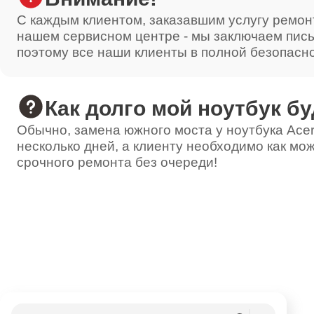
Ремонт шнура питания
С каждым клиентом, заказавшим услугу ремон
нашем сервисном центре - мы заключаем пис
поэтому все наши клиенты в полной безопасн
Настройка
Как долго мой ноутбук бу
Простой ремонт основной платы
Обычно, замена южного моста у ноутбука Acer
несколько дней, а клиенту необходимо как мож
срочного ремонта без очереди!
Ремонт термостата
Ремонт датчика
Комплексная чистка