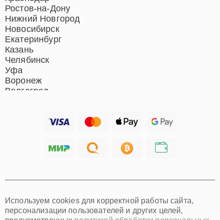
Ремонт вертикальных
Ростов-на-Дону
пылесосов
Нижний Новгород
Новосибирск
Екатеринбург
Казань
Челябинск
Уфа
Воронеж
Волгоград
Барнаул
Ижевск
Тольятти
Ярославль
Саратов
Хабаровск
Томск
Тюмень
Иркутск
Самара
Используем cookies для корректной работы сайта,
Омск
персонализации пользователей и других целей,
Красноярск