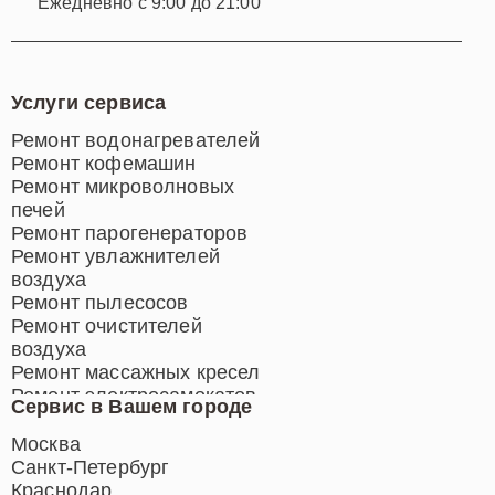
Ежедневно с 9:00 до 21:00
Услуги сервиса
Ремонт водонагревателей
Ремонт кофемашин
Ремонт микроволновых
печей
Ремонт парогенераторов
Ремонт увлажнителей
воздуха
Ремонт пылесосов
Ремонт очистителей
воздуха
Ремонт массажных кресел
Ремонт электросамокатов
Сервис в Вашем городе
Ремонт индукционных плит
Ремонт роботов-пылесосов
Москва
Ремонт гладильных систем
Санкт-Петербург
Ремонт отпаривателей
Краснодар