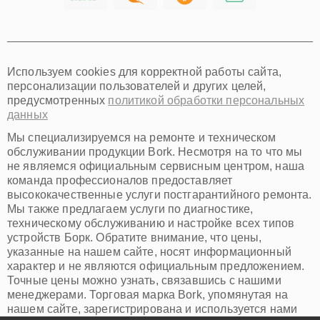
Хабаровск
Томск
Тюмень
Иркутск
Самара
Используем cookies для корректной работы сайта,
Омск
персонализации пользователей и других целей,
Красноярск
предусмотренных
политикой обработки персональных
Пермь
данных
Ульяновск
Киров
Мы специализируемся на ремонте и техническом
Архангельск
обслуживании продукции Bork. Несмотря на то что мы
Астрахань
не являемся официальным сервисным центром, наша
команда профессионалов предоставляет
Белгород
высококачественные услуги постгарантийного ремонта.
Благовещенск
Мы также предлагаем услуги по диагностике,
Брянск
техническому обслуживанию и настройке всех типов
Владивосток
устройств Борк. Обратите внимание, что цены,
Владикавказ
указанные на нашем сайте, носят информационный
Владимир
характер и не являются официальным предложением.
Волжский
Точные цены можно узнать, связавшись с нашими
Вологда
менеджерами. Торговая марка Bork, упомянутая на
Грозный
нашем сайте, зарегистрирована и используется нами
Иваново