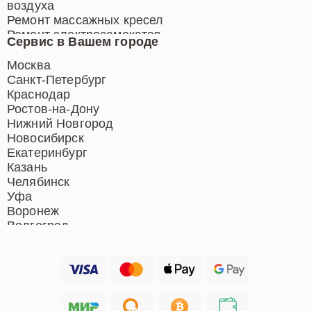
воздуха
Ремонт массажных кресел
Ремонт электросамокатов
Сервис в Вашем городе
Ремонт индукционных плит
Ремонт роботов-пылесосов
Москва
Ремонт гладильных систем
Санкт-Петербург
Ремонт отпаривателей
Краснодар
Ремонт вертикальных
Ростов-на-Дону
пылесосов
Нижний Новгород
Новосибирск
Екатеринбург
Казань
Челябинск
Уфа
Воронеж
Волгоград
Барнаул
Ижевск
Тольятти
Ярославль
Саратов