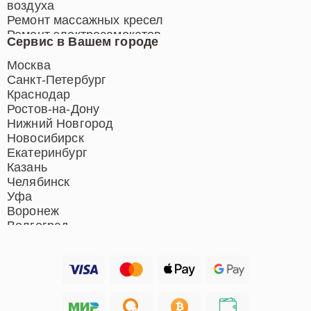
воздуха
Ремонт массажных кресел
Ремонт электросамокатов
Сервис в Вашем городе
Ремонт индукционных плит
Ремонт роботов-пылесосов
Москва
Ремонт гладильных систем
Санкт-Петербург
Ремонт отпаривателей
Краснодар
Ремонт вертикальных
Ростов-на-Дону
пылесосов
Нижний Новгород
Новосибирск
Екатеринбург
Казань
Челябинск
Уфа
Воронеж
Волгоград
Барнаул
Ижевск
Тольятти
Ярославль
Саратов