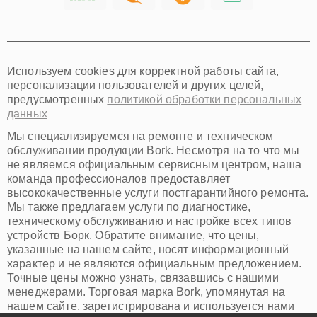
Хабаровск
Томск
Тюмень
Иркутск
Самара
Используем cookies для корректной работы сайта,
Омск
персонализации пользователей и других целей,
Красноярск
предусмотренных
политикой обработки персональных
Пермь
данных
Ульяновск
Киров
Мы специализируемся на ремонте и техническом
Архангельск
обслуживании продукции Bork. Несмотря на то что мы
Астрахань
не являемся официальным сервисным центром, наша
команда профессионалов предоставляет
Белгород
высококачественные услуги постгарантийного ремонта.
Благовещенск
Мы также предлагаем услуги по диагностике,
Брянск
техническому обслуживанию и настройке всех типов
Владивосток
устройств Борк. Обратите внимание, что цены,
Владикавказ
указанные на нашем сайте, носят информационный
Владимир
характер и не являются официальным предложением.
Волжский
Точные цены можно узнать, связавшись с нашими
Вологда
менеджерами. Торговая марка Bork, упомянутая на
Грозный
нашем сайте, зарегистрирована и используется нами
Иваново