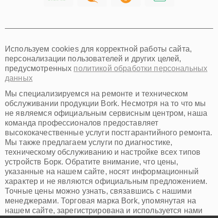
Хабаровск
Томск
Тюмень
Иркутск
Самара
Используем cookies для корректной работы сайта,
Омск
персонализации пользователей и других целей,
Красноярск
предусмотренных
политикой обработки персональных
Пермь
данных
Ульяновск
Киров
Мы специализируемся на ремонте и техническом
Архангельск
обслуживании продукции Bork. Несмотря на то что мы
Астрахань
не являемся официальным сервисным центром, наша
команда профессионалов предоставляет
Белгород
высококачественные услуги постгарантийного ремонта.
Благовещенск
Мы также предлагаем услуги по диагностике,
Брянск
техническому обслуживанию и настройке всех типов
Владивосток
устройств Борк. Обратите внимание, что цены,
Владикавказ
указанные на нашем сайте, носят информационный
Владимир
характер и не являются официальным предложением.
Волжский
Точные цены можно узнать, связавшись с нашими
Вологда
менеджерами. Торговая марка Bork, упомянутая на
Грозный
нашем сайте, зарегистрирована и используется нами
Иваново