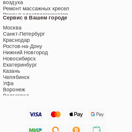
воздуха
Ремонт массажных кресел
Ремонт электросамокатов
Сервис в Вашем городе
Ремонт индукционных плит
Ремонт роботов-пылесосов
Москва
Ремонт гладильных систем
Санкт-Петербург
Ремонт отпаривателей
Краснодар
Ремонт вертикальных
Ростов-на-Дону
пылесосов
Нижний Новгород
Новосибирск
Екатеринбург
Казань
Челябинск
Уфа
Воронеж
Волгоград
Барнаул
Ижевск
Тольятти
Ярославль
Саратов