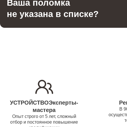
Ваша поломка
Гладильная система
водонаг
не указана в списке?
Отпариватель
Ремонт
(восста
Вертикальный пылесос
Ремонт/
водонаг
Ремонт 
Ремонт
УСТРОЙСТВОЭксперты-
Ре
водонаг
В 9
мастера
осуществ
Опыт строго от 5 лет, сложный
т
отбор и постоянное повышение
Ремонт 