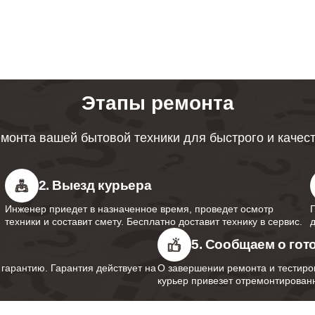
ревателей Bork
ция протечек водонагревателей
80
Этапы ремонта
 мембраны водонагревателей Bork
60
монта вашей бытовой техники для быстрого и качес
анода водонагревателей Bork
60
2. Выезд курьера
Инженер приедет в назначенное время, проведет осмотр
 термопредохранителя
техники и составит смету. Бесплатно доставит технику в сервис.
120
ревателей Bork
5. Сообщаем о гот
арантию. Гарантия действует на
О завершении ремонта и тестиро
курьер привезет отремонтированн
предохранительного клапана
60
ревателей Bork