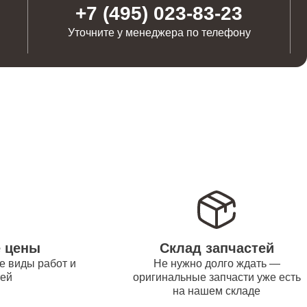
от 1100
+7 (495) 023-83-23
Уточните у менеджера по телефону
от 1250
от 500
от 550
от 450
е цены
Склад запчастей
е виды работ и
Не нужно долго ждать —
тей
оригинальные запчасти уже есть
на нашем складе
от 1000