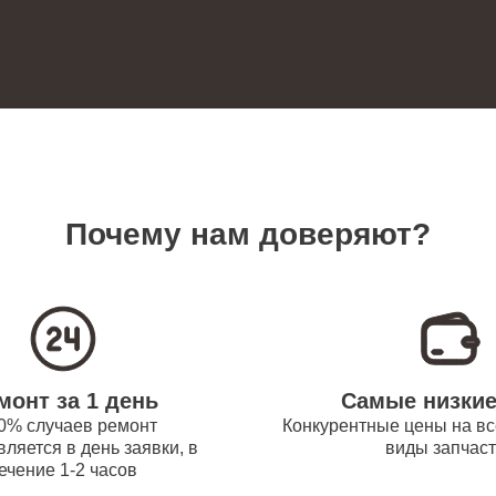
100
ревателей Bork
 платы управления
100
новление) водонагревателей Bork
замена датчика температуры
120
ревателей Bork
Почему нам доверяют?
прокладки водонагревателей Bork
80
 модуля управления
50
монт за 1 день
Самые низки
ревателей Bork
0% случаев ремонт
Конкурентные цены на вс
ляется в день заявки, в
виды запчас
ечение 1-2 часов
труб поступления воды
120