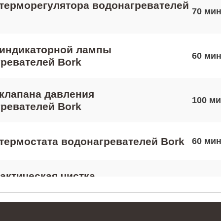
терморегулятора водонагревателей
70
 индикаторной лампы
60
ревателей Bork
клапана давления
100
ревателей Bork
термостата водонагревателей Bork
60
ктическая чистка
70
ревателей Bork
 платы управления